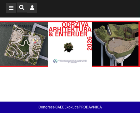
Congress-SAEE
EkokucaPRODAVNICA