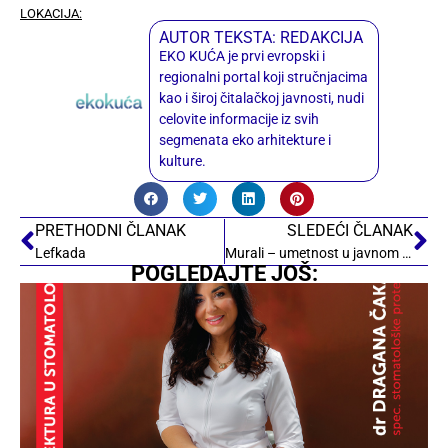
LOKACIJA:
AUTOR TEKSTA: REDAKCIJA
EKO KUĆA je prvi evropski i
regionalni portal koji stručnjacima
kao i široj čitalačkoj javnosti, nudi
celovite informacije iz svih
segmenata eko arhitekture i
kulture.
PRETHODNI ČLANAK
SLEDEĆI ČLANAK
Lefkada
Murali – umetnost u javnom prostoru
POGLEDAJTE JOŠ: