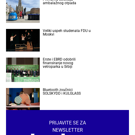
ambalažnog otpada
Veliki uspeh studenata FDU u
Moskvi
Erste i EBRD odobrili
finansiranje novog
vetroparka u Srbiji
Bluetooth zvučnici
SOLSKYDD i KULGLASS
PRIJAVITE SE ZA
NEWSLETTER