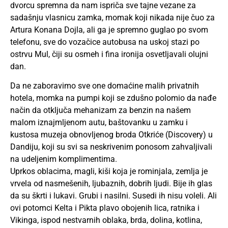
dvorcu spremna da nam ispriča sve tajne vezane za
sadašnju vlasnicu zamka, momak koji nikada nije čuo za
Artura Konana Dojla, ali ga je spremno guglao po svom
telefonu, sve do vozačice autobusa na uskoj stazi po
ostrvu Mul, čiji su osmeh i fina ironija osvetljavali olujni
dan.
Da ne zaboravimo sve one domaćine malih privatnih
hotela, momka na pumpi koji se zdušno polomio da nađe
način da otključa mehanizam za benzin na našem
malom iznajmljenom autu, baštovanku u zamku i
kustosa muzeja obnovljenog broda Otkriće (Discovery) u
Dandiju, koji su svi sa neskrivenim ponosom zahvaljivali
na udeljenim komplimentima.
Uprkos oblacima, magli, kiši koja je rominjala, zemlja je
vrvela od nasmešenih, ljubaznih, dobrih ljudi. Bije ih glas
da su škrti i lukavi. Grubi i nasilni. Susedi ih nisu voleli. Ali
ovi potomci Kelta i Pikta plavo obojenih lica, ratnika i
Vikinga, ispod nestvarnih oblaka, brda, dolina, kotlina,