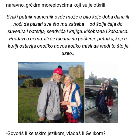
naravno, grčkim moreplovcima koji su je otkrili.
Svaki putnik namernik ovde može u bilo koje doba dana ili
noći
da pazari sve što mu zatreba – od šolje čaja do
suvenira i baterija, sendviča i knjiga, kišobrana i kabanica.
Prodavca nema,
ali se računa na poštenje putnika, koji u
kutiji ostavlja onoliko novca koliko misli da vredi to što je
uzeo..
-Govoriš li keltskim jezikom, vladaš li Gelikom?