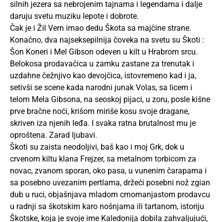
silnih jezera sa nebrojenim tajnama i legendama i dalje
daruju svetu muziku lepote i dobrote.
Čak je i Žil Vern imao dedu Škota sa majčine strane.
Konačno, dva najseksepilnija čoveka na svetu su Škoti :
Šon Koneri i Mel Gibson odeven u kilt u Hrabrom srcu.
Belokosa prodavačica u zamku zastane za trenutak i
uzdahne čežnjivo kao devojčica, istovremeno kad i ja,
setivši se scene kada narodni junak Volas, sa licem i
telom Mela Gibsona, na seoskoj pijaci, u zoru, posle kišne
prve bračne noći, krišom miriše kosu svoje dragane,
skriven iza njenih leđa. I svaka ratna brutalnost mu je
oproštena. Zarad ljubavi.
Škoti su zaista neodoljivi, baš kao i moj Grk, dok u
crvenom kiltu klana Frejzer, sa metalnom torbicom za
novac, zvanom sporan, oko pasa, u vunenim čarapama i
sa posebno uvezanim pertlama, držeći posebni nož zgian
dub u ruci, objašnjava mladom crnomanjastom prodavcu
u radnji sa škotskim karo nošnjama ili tartanom, istoriju
Škotske, koja je svoje ime Kaledonija dobila zahvaljujući,