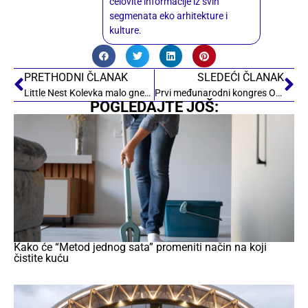
celovite informacije iz svih
segmenata eko arhitekture i
kulture.
PRETHODNI ČLANAK
SLEDEĆI ČLANAK
Little Nest Kolevka malo gnezdo
Prvi međunarodni kongres ODRŽIVA ARHITEKTURA – ENERGETSKA EFIKASNOST
POGLEDAJTE JOŠ:
Kako će “Metod jednog sata” promeniti način na koji
čistite kuću