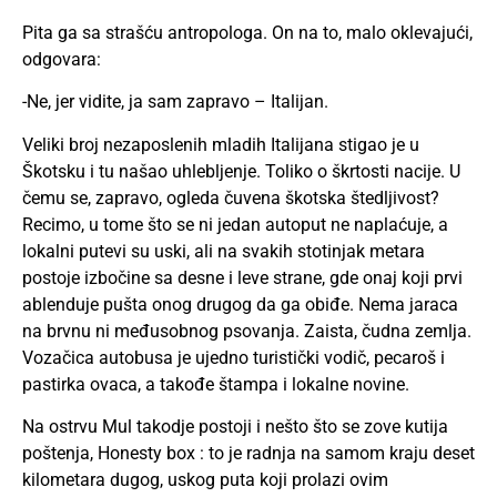
Pita ga sa strašću antropologa. On na to, malo oklevajući,
odgovara:
-Ne, jer vidite, ja sam zapravo – Italijan.
Veliki broj nezaposlenih mladih Italijana stigao je u
Škotsku i tu našao uhlebljenje. Toliko o škrtosti nacije. U
čemu se, zapravo, ogleda čuvena škotska štedljivost?
Recimo, u tome što se ni jedan autoput ne naplaćuje, a
lokalni putevi su uski, ali na svakih stotinjak metara
postoje izbočine sa desne i leve strane, gde onaj koji prvi
ablenduje pušta onog drugog da ga obiđe. Nema jaraca
na brvnu ni međusobnog psovanja. Zaista, čudna zemlja.
Vozačica autobusa je ujedno turistički vodič, pecaroš i
pastirka ovaca, a takođe štampa i lokalne novine.
Na ostrvu Mul takodje postoji i nešto što se zove kutija
poštenja, Honesty box : to je radnja na samom kraju deset
kilometara dugog, uskog puta koji prolazi ovim