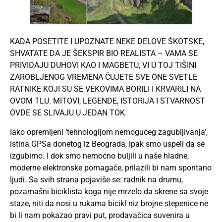
KADA POSETITE I UPOZNATE NEKE DELOVE ŠKOTSKE,
SHVATATE DA JE ŠEKSPIR BIO REALISTA – VAMA SE
PRIVIĐAJU DUHOVI KAO I MAGBETU, VI U TOJ TIŠINI
ZAROBLJENOG VREMENA ČUJETE SVE ONE SVETLE
RATNIKE KOJI SU SE VEKOVIMA BORILI I KRVARILI NA
OVOM TLU. MITOVI, LEGENDE, ISTORIJA I STVARNOST
OVDE SE SLIVAJU U JEDAN TOK.
Iako opremljeni ‘tehnologijom nemogućeg zagubljivanja’,
istina GPSa donetog iz Beograda, ipak smo uspeli da se
izgubimo. I dok smo nemoćno buljili u naše hladne,
moderne elektronske pomagače, prilazili bi nam spontano
ljudi. Sa svih strana pojaviše se: radnik na drumu,
pozamašni biciklista koga nije mrzelo da skrene sa svoje
staze, niti da nosi u rukama bicikl niz brojne stepenice ne
bi li nam pokazao pravi put, prodavačica suvenira u