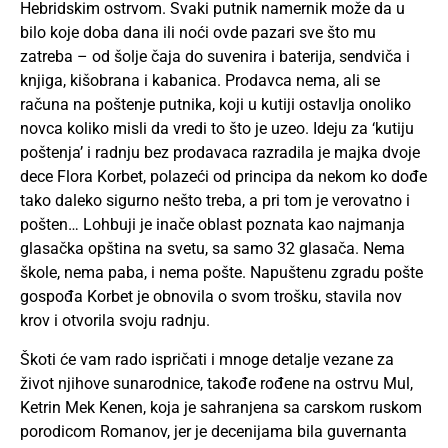
Hebridskim ostrvom. Svaki putnik namernik može da u
bilo koje doba dana ili noći ovde pazari sve što mu
zatreba – od šolje čaja do suvenira i baterija, sendviča i
knjiga, kišobrana i kabanica. Prodavca nema, ali se
računa na poštenje putnika, koji u kutiji ostavlja onoliko
novca koliko misli da vredi to što je uzeo. Ideju za ‘kutiju
poštenja’ i radnju bez prodavaca razradila je majka dvoje
dece Flora Korbet, polazeći od principa da nekom ko dođe
tako daleko sigurno nešto treba, a pri tom je verovatno i
pošten… Lohbuji je inače oblast poznata kao najmanja
glasačka opština na svetu, sa samo 32 glasača. Nema
škole, nema paba, i nema pošte. Napuštenu zgradu pošte
gospođa Korbet je obnovila o svom trošku, stavila nov
krov i otvorila svoju radnju.
Škoti će vam rado ispričati i mnoge detalje vezane za
život njihove sunarodnice, takođe rođene na ostrvu Mul,
Ketrin Mek Kenen, koja je sahranjena sa carskom ruskom
porodicom Romanov, jer je decenijama bila guvernanta