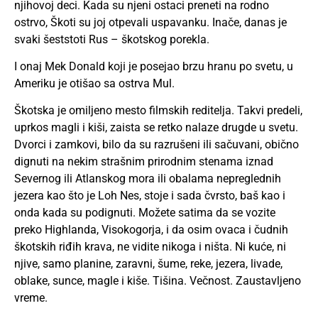
njihovoj deci. Kada su njeni ostaci preneti na rodno
ostrvo, Škoti su joj otpevali uspavanku. Inače, danas je
svaki šeststoti Rus – škotskog porekla.
I onaj Mek Donald koji je posejao brzu hranu po svetu, u
Ameriku je otišao sa ostrva Mul.
Škotska je omiljeno mesto filmskih reditelja. Takvi predeli,
uprkos magli i kiši, zaista se retko nalaze drugde u svetu.
Dvorci i zamkovi, bilo da su razrušeni ili sačuvani, obično
dignuti na nekim strašnim prirodnim stenama iznad
Severnog ili Atlanskog mora ili obalama nepreglednih
jezera kao što je Loh Nes, stoje i sada čvrsto, baš kao i
onda kada su podignuti. Možete satima da se vozite
preko Highlanda, Visokogorja, i da osim ovaca i čudnih
škotskih riđih krava, ne vidite nikoga i ništa. Ni kuće, ni
njive, samo planine, zaravni, šume, reke, jezera, livade,
oblake, sunce, magle i kiše. Tišina. Večnost. Zaustavljeno
vreme.