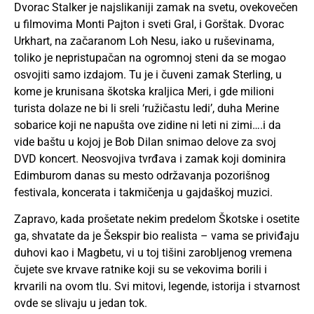
Dvorac Stalker je najslikaniji zamak na svetu, ovekovečen
u filmovima Monti Pajton i sveti Gral, i Gorštak. Dvorac
Urkhart, na začaranom Loh Nesu, iako u ruševinama,
toliko je nepristupačan na ogromnoj steni da se mogao
osvojiti samo izdajom. Tu je i čuveni zamak Sterling, u
kome je krunisana škotska kraljica Meri, i gde milioni
turista dolaze ne bi li sreli ‘ružičastu ledi’, duha Merine
sobarice koji ne napušta ove zidine ni leti ni zimi….i da
vide baštu u kojoj je Bob Dilan snimao delove za svoj
DVD koncert. Neosvojiva tvrđava i zamak koji dominira
Edimburom danas su mesto održavanja pozorišnog
festivala, koncerata i takmičenja u gajdaškoj muzici.
Zapravo, kada prošetate nekim predelom Škotske i osetite
ga, shvatate da je Šekspir bio realista – vama se priviđaju
duhovi kao i Magbetu, vi u toj tišini zarobljenog vremena
čujete sve krvave ratnike koji su se vekovima borili i
krvarili na ovom tlu. Svi mitovi, legende, istorija i stvarnost
ovde se slivaju u jedan tok.