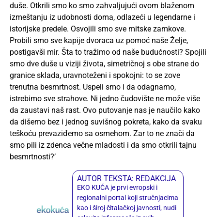
duše. Otkrili smo ko smo zahvaljujući ovom blaženom
izmeštanju iz udobnosti doma, odlazeći u legendarne i
istorijske predele. Osvojili smo sve mitske zamkove.
Probili smo sve kapije dvoraca uz pomoć naše Želje,
postigavši mir. Šta to tražimo od naše budućnosti? Spojili
smo dve duše u viziji života, simetričnoj s obe strane do
granice sklada, uravnoteženi i spokojni: to se zove
trenutna besmrtnost. Uspeli smo i da odagnamo,
istrebimo sve strahove. Ni jedno čudovište ne može više
da zaustavi naš rast. Ovo putovanje nas je naučilo kako
da dišemo bez i jednog suvišnog pokreta, kako da svaku
teškoću prevaziđemo sa osmehom. Zar to ne znači da
smo pili iz zdenca večne mladosti i da smo otkrili tajnu
besmrtnosti?’
AUTOR TEKSTA: REDAKCIJA
EKO KUĆA je prvi evropski i
regionalni portal koji stručnjacima
kao i široj čitalačkoj javnosti, nudi