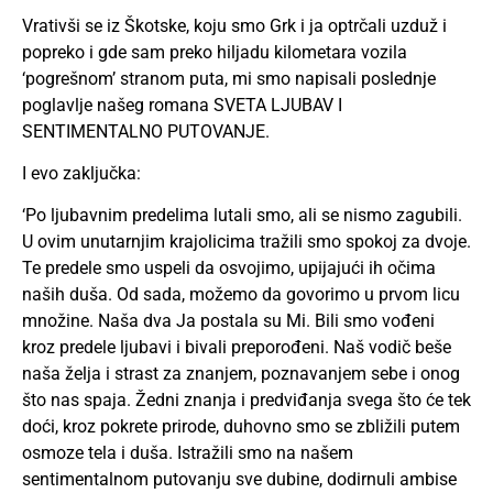
Vrativši se iz Škotske, koju smo Grk i ja optrčali uzduž i
popreko i gde sam preko hiljadu kilometara vozila
‘pogrešnom’ stranom puta, mi smo napisali poslednje
poglavlje našeg romana SVETA LJUBAV I
SENTIMENTALNO PUTOVANJE.
I evo zaključka:
‘Po ljubavnim predelima lutali smo, ali se nismo zagubili.
U ovim unutarnjim krajolicima tražili smo spokoj za dvoje.
Te predele smo uspeli da osvojimo, upijajući ih očima
naših duša. Od sada, možemo da govorimo u prvom licu
množine. Naša dva Ja postala su Mi. Bili smo vođeni
kroz predele ljubavi i bivali preporođeni. Naš vodič beše
naša želja i strast za znanjem, poznavanjem sebe i onog
što nas spaja. Žedni znanja i predviđanja svega što će tek
doći, kroz pokrete prirode, duhovno smo se zbližili putem
osmoze tela i duša. Istražili smo na našem
sentimentalnom putovanju sve dubine, dodirnuli ambise