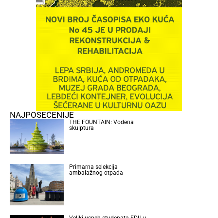
NAJPOSEĆENIJE
THE FOUNTAIN: Vodena
skulptura
Primarna selekcija
ambalažnog otpada
Veliki uspeh studenata FDU u