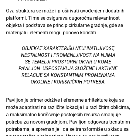
Ova struktura se može i proširivati uvođenjem dodatnih
platformi. Time se osigurava dugoročna relevantnost
objekta i podržava se princip cirkularne gradnje, gde se
materijali i elementi mogu ponovo koristiti.
OBJEKAT KARAKTERIŠU NEUHVATLJIVOST,
NESTALNOST I PROMENLJIVOST. NA NJIMA
SE TEMELJI PROSTORNI OKVIR U KOME
PAVILJON USPOSTAVLJA SLOŽENE I AKTIVNE
RELACIJE SA KONSTANTNIM PROMENAMA
OKOLINE I KORISNIČKIH POTREBA.
Paviljon je primer održive i efemerne arhitekture koja se
može adaptirati na različite lokacije i u različitim oblicima,
a maksimalno korišćenje postojećih resursa smanjuje
potrebu za novom gradnjom. Paviljon odgovara trenutnim
potrebama, a spreman je i da se transformiše u skladu sa