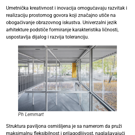
Umetnička kreativnost i inovacija omogućavaju razvitak i
realizaciju prostornog govora koji značajno utiče na
obogaćivanje obrazovnog iskustva. Univerzalni jezik
arhitekture podstiče formiranje karakteristika ličnosti,
uspostavlja dijalog i razvija toleranciju.
Ph Lemmart
Struktura paviljona osmišljena je sa namerom da pruži
maksimalnu fleksibilnost i prilagodljivost, naglašavajući