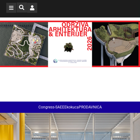
Congress-SAEE
EkokucaPRODAVNICA