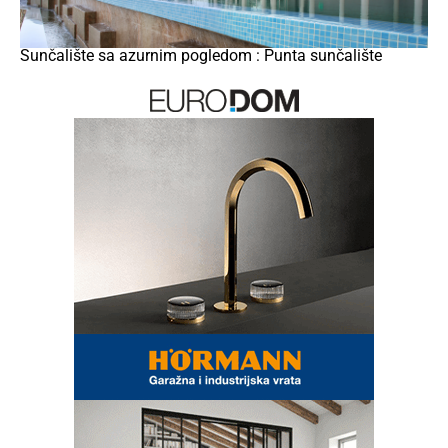
Sunčalište sa azurnim pogledom : Punta sunčalište