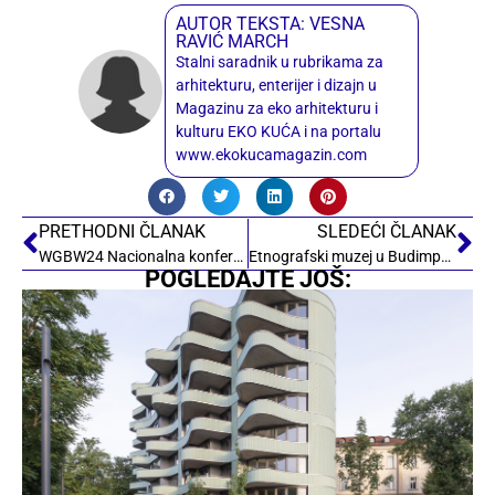
AUTOR TEKSTA: VESNA
RAVIĆ MARCH
Stalni saradnik u rubrikama za
arhitekturu, enterijer i dizajn u
Magazinu za eko arhitekturu i
kulturu EKO KUĆA i na portalu
www.ekokucamagazin.com
PRETHODNI ČLANAK
SLEDEĆI ČLANAK
WGBW24 Nacionalna konferencija
Etnografski muzej u Budimpešti
POGLEDAJTE JOŠ: