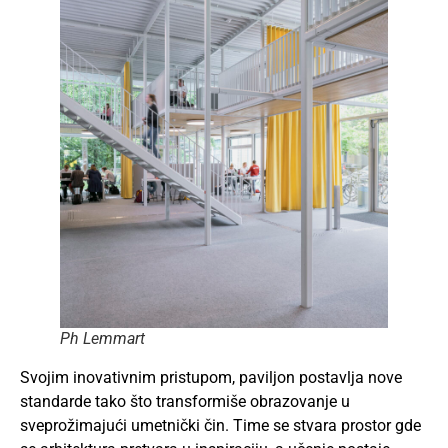
Ph Lemmart
Svojim inovativnim pristupom, paviljon postavlja nove
standarde tako što transformiše obrazovanje u
sveprožimajući umetnički čin. Time se stvara prostor gde