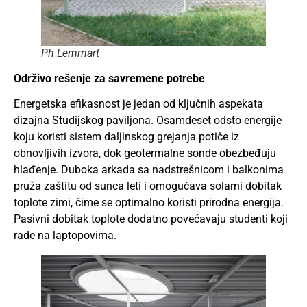
Ph Lemmart
Održivo rešenje za savremene potrebe
Energetska efikasnost je jedan od ključnih aspekata
dizajna Studijskog paviljona. Osamdeset odsto energije
koju koristi sistem daljinskog grejanja potiče iz
obnovljivih izvora, dok geotermalne sonde obezbeđuju
hlađenje. Duboka arkada sa nadstrešnicom i balkonima
pruža zaštitu od sunca leti i omogućava solarni dobitak
toplote zimi, čime se optimalno koristi prirodna energija.
Pasivni dobitak toplote dodatno povećavaju studenti koji
rade na laptopovima.