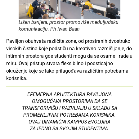
Lišen barijera, prostor promoviše međuljudsku
komunikaciju.
Ph Iwan Baan
Paviljon obuhvata različite zone, od prostranih dvostruko
visokih čistina koje podstiču na kreativno razmišljanje, do
intimnih prostora gde studenti mogu da se osame i rade u
miru. Ovaj pristup stvara fleksibilno i podsticajno
okruženje koje se lako prilagođava različitim potrebama
korisnika.
EFEMERNA ARHITEKTURA PAVILJONA
OMOGUĆAVA PROSTORIMA DA SE
TRANSFORMIŠU I RAZVIJAJU U SKLADU SA
PROMENLJIVIM POTREBAMA KORISNIKA.
OVAJ DINAMIČNI KAMPUS EVOLUIRA
ZAJEDNO SA SVOJIM STUDENTIMA.