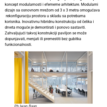
koncept modularnosti i efemerne arhitekture. Modularni
dizajn sa osnovnom mrežom od 3 x 3 metra omogućava
rekonfiguraciju prostora u skladu sa potrebama
korisnika. Inovativnu hibridnu konstrukciju od čelika i
drveta moguće je demontirati i ponovo sastaviti.
Zahvaljujući takvoj konstrukciji paviljon se može
dopunjavati, menjati ili premestiti bez gubitka
funkcionalnosti.
Ph Iwan Baan