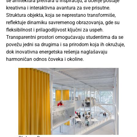
se arhitektura pretvara u inspiraciju, a učenje postaje
kreativna i interaktivna avantura za sve prisutne.
Struktura objekta, koja se neprestano transformiše,
reflektuje dinamiku savremenog obrazovanja, gde su
fleksibilnost i prilagodljivost ključni za uspeh
.
Transparentni prostori omogućavaju studentima da se
povežu jedni sa drugima i sa prirodom koja ih okružuje,
dok inovativna energetska rešenja naglašavaju
harmoničan odnos čoveka i okoline.