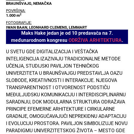
BRAUNŠVAJG, NEMAČKA
POVRŠINA:
2
1.000 m
FOTOGRAFIJE:
IWAN BAAN, LEONHARD CLEMENS, LEMMART
Maks Hake jedan je od 10 predavača na 7.
međunarodnom kongresu
ODRŽIVA ARHITEKTURA
.
U SVETU GDE DIGITALIZACIJA I VEŠTAČKA
INTELIGENCIJA IZAZIVAJU TRADICIONALNE METODE
UČENJA, STUDIJSKI PAVILJON TEHNIČKOG
UNIVERZITETA U BRAUNŠVAJGU PREDSTAVLJA OAZU
SLOBODE, KREATIVNOSTI I INTERAKCIJE. NJEGOVA
TRANSPARENTNOST I OTVORENOST PODSTIČU
MEĐULJUDSKU KOMUNIKACIJU I INTERDISCIPLINARNU
SARADNJU, DOK MODULARNA STRUKTURA ODRAŽAVA
PRINCIPE EFEMERNE ARHITEKTURE I CIRKULARNE
GRADNJE, OMOGUĆAVAJUĆI NEPREKIDNU ADAPTACIJU
I EVOLUCIJU PROSTORA. PAVILJON SIMBOLIZUJE NOVU
PARADIGMU UNIVERZITETSKOG ŽIVOTA – MESTO GDE