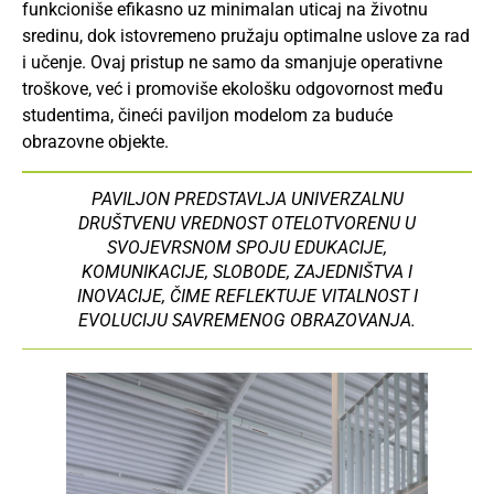
funkcioniše efikasno uz minimalan uticaj na životnu
sredinu, dok istovremeno pružaju optimalne uslove za rad
i učenje. Ovaj pristup ne samo da smanjuje operativne
troškove, već i promoviše ekološku odgovornost među
studentima, čineći paviljon modelom za buduće
obrazovne objekte.
PAVILJON PREDSTAVLJA UNIVERZALNU
DRUŠTVENU VREDNOST OTELOTVORENU U
SVOJEVRSNOM SPOJU EDUKACIJE,
KOMUNIKACIJE, SLOBODE, ZAJEDNIŠTVA I
INOVACIJE, ČIME REFLEKTUJE VITALNOST I
EVOLUCIJU SAVREMENOG OBRAZOVANJA.