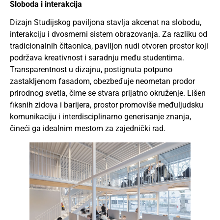
Sloboda i interakcija
Dizajn Studijskog paviljona stavlja akcenat na slobodu,
interakciju i dvosmerni sistem obrazovanja. Za razliku od
tradicionalnih čitaonica, paviljon nudi otvoren prostor koji
podržava kreativnost i saradnju među studentima.
Transparentnost u dizajnu, postignuta potpuno
zastakljenom fasadom, obezbeđuje neometan prodor
prirodnog svetla, čime se stvara prijatno okruženje. Lišen
fiksnih zidova i barijera, prostor promoviše međuljudsku
komunikaciju i interdisciplinarno generisanje znanja,
čineći ga idealnim mestom za zajednički rad.