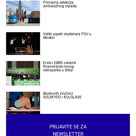
Primarna selekcija
ambalažnog otpada
Veliki uspeh studenata FDU u
Moskvi
Erste i EBRD odobrili
finansiranje novog
vetroparka u Srbiji
Bluetooth zvučnici
SOLSKYDD i KULGLASS
PRIJAVITE SE ZA
NEWSLETTER