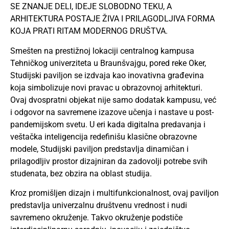
SE ZNANJE DELI, IDEJE SLOBODNO TEKU, A
ARHITEKTURA POSTAJE ŽIVA I PRILAGODLJIVA FORMA
KOJA PRATI RITAM MODERNOG DRUŠTVA.
Smešten na prestižnoj lokaciji centralnog kampusa
Tehničkog univerziteta u Braunšvajgu, pored reke Oker,
Studijski paviljon se izdvaja kao inovativna građevina
koja simbolizuje novi pravac u obrazovnoj arhitekturi.
Ovaj dvospratni objekat nije samo dodatak kampusu, već
i odgovor na savremene izazove učenja i nastave u post-
pandemijskom svetu. U eri kada digitalna predavanja i
veštačka inteligencija redefinišu klasične obrazovne
modele, Studijski paviljon predstavlja dinamičan i
prilagodljiv prostor dizajniran da zadovolji potrebe svih
studenata, bez obzira na oblast studija.
Kroz promišljen dizajn i multifunkcionalnost, ovaj paviljon
predstavlja univerzalnu društvenu vrednost i nudi
savremeno okruženje. Takvo okruženje podstiče