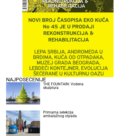
NAJPOSEĆENIJE
THE FOUNTAIN: Vodena
skulptura
Primarna selekcija
ambalažnog otpada