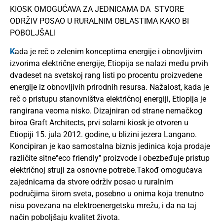
KIOSK OMOGUĆAVA ZA JEDNICAMA DA STVORE
ODRŽIV POSAO U RURALNIM OBLASTIMA KAKO BI
POBOLJŠALI
K
ada je reč o zelenim konceptima energije i obnovljivim
izvorima električne energije, Etiopija se nalazi među prvih
dvadeset na svetskoj rang listi po procentu proizvedene
energije iz obnovljivih prirodnih resursa. Nažalost, kada je
reč o pristupu stanovništva električnoj energiji, Etiopija je
rangirana veoma nisko. Dizajniran od strane nemačkog
biroa Graft Architects, prvi solarni kiosk je otvoren u
Etiopiji 15. jula 2012. godine, u blizini jezera Langano.
Koncipiran je kao samostalna biznis jedinica koja prodaje
različite sitne‘’eco friendly’’ proizvode i obezbeđuje pristup
električnoj struji za osnovne potrebe.Takođ omogućava
zajednicama da stvore održiv posao u ruralnim
područjima širom sveta, posebno u onima koja trenutno
nisu povezana na elektroenergetsku mrežu, i da na taj
način poboljšaju kvalitet života.