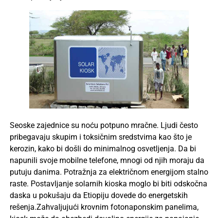
Seoske zajednice su noću potpuno mračne. Ljudi često
pribegavaju skupim i toksičnim sredstvima kao što je
kerozin, kako bi došli do minimalnog osvetljenja. Da bi
napunili svoje mobilne telefone, mnogi od njih moraju da
putuju danima. Potražnja za električnom energijom stalno
raste. Postavljanje solarnih kioska moglo bi biti odskočna
daska u pokušaju da Etiopiju dovede do energetskih
rešenja.Zahvaljujući krovnim fotonaponskim panelima,