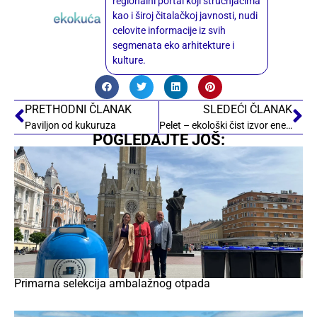
regionalni portal koji stručnjacima
kao i široj čitalačkoj javnosti, nudi
celovite informacije iz svih
segmenata eko arhitekture i
kulture.
PRETHODNI ČLANAK
SLEDEĆI ČLANAK
Paviljon od kukuruza
Pelet – ekološki čist izvor energije
POGLEDAJTE JOŠ:
Primarna selekcija ambalažnog otpada