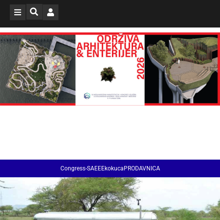
Congress-SAEE
EkokucaPRODAVNICA