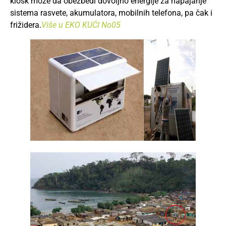
kiosk može da obezbedi dovoljno energije za napajanje
sistema rasvete, akumulatora, mobilnih telefona, pa čak i
frižidera.
Više u EKO KUĆI No05