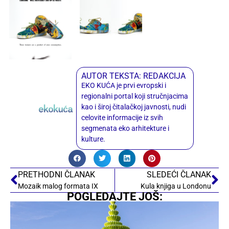
AUTOR TEKSTA: REDAKCIJA
EKO KUĆA je prvi evropski i
regionalni portal koji stručnjacima
kao i široj čitalačkoj javnosti, nudi
celovite informacije iz svih
segmenata eko arhitekture i
kulture.
PRETHODNI ČLANAK
SLEDEĆI ČLANAK
Mozaik malog formata IX
Kula knjiga u Londonu
POGLEDAJTE JOŠ: