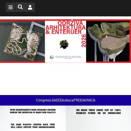
Congress-SAEE
EkokucaPRODAVNICA