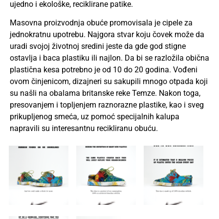
ujedno i ekološke, reciklirane patike.
Masovna proizvodnja obuće promovisala je cipele za
jednokratnu upotrebu. Najgora stvar koju čovek može da
uradi svojoj životnoj sredini jeste da gde god stigne
ostavlja i baca plastiku ili najlon. Da bi se razložila obična
plastična kesa potrebno je od 10 do 20 godina. Vođeni
ovom činjenicom, dizajneri su sakupili mnogo otpada koji
su našli na obalama britanske reke Temze. Nakon toga,
presovanjem i topljenjem raznorazne plastike, kao i sveg
prikupljenog smeća, uz pomoć specijalnih kalupa
napravili su interesantnu recikliranu obuću.