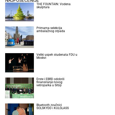
NAJPOSEĆENIJE
THE FOUNTAIN: Vodena
skulptura
Primarna selekcija
ambalažnog otpada
Veliki uspeh studenata FDU u
Moskvi
Erste i EBRD odobrili
finansiranje novog
vetroparka u Srbiji
Bluetooth zvučnici
SOLSKYDD i KULGLASS