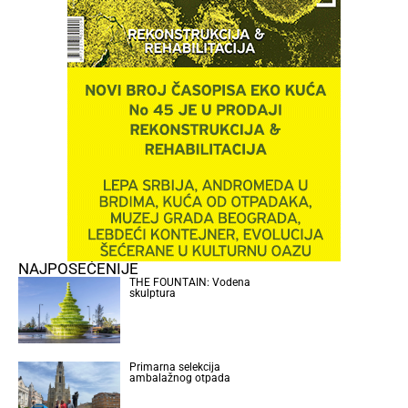
NAJPOSEĆENIJE
THE FOUNTAIN: Vodena
skulptura
Primarna selekcija
ambalažnog otpada