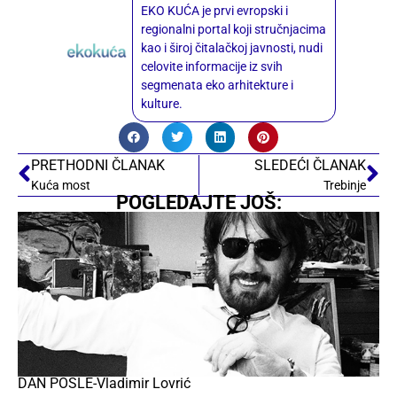
EKO KUĆA je prvi evropski i
regionalni portal koji stručnjacima
kao i široj čitalačkoj javnosti, nudi
celovite informacije iz svih
segmenata eko arhitekture i
kulture.
PRETHODNI ČLANAK
SLEDEĆI ČLANAK
Kuća most
Trebinje
POGLEDAJTE JOŠ:
DAN POSLE-Vladimir Lovrić