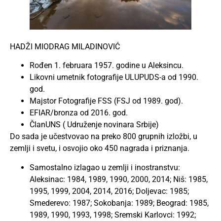
HADŽI MIODRAG MILADINOVIĆ
Rođen 1. februara 1957. godine u Aleksincu.
Likovni umetnik fotografije ULUPUDS-a od 1990.
god.
Majstor Fotografije FSS (FSJ od 1989. god).
EFIAR/bronza od 2016. god.
ČlanUNS ( Udruženje novinara Srbije)
Do sada je učestvovao na preko 800 grupnih izložbi, u
zemlji i svetu, i osvojio oko 450 nagrada i priznanja.
Samostalno izlagao u zemlji i inostranstvu:
Aleksinac: 1984, 1989, 1990, 2000, 2014; Niš: 1985,
1995, 1999, 2004, 2014, 2016; Doljevac: 1985;
Smederevo: 1987; Sokobanja: 1989; Beograd: 1985,
1989, 1990, 1993, 1998; Sremski Karlovci: 1992;