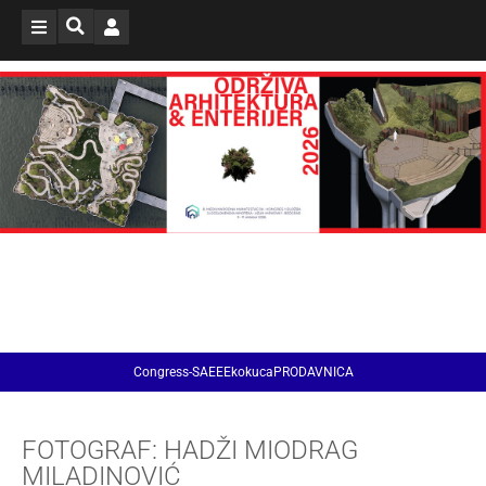
Congress-SAEE
EkokucaPRODAVNICA
FOTOGRAF: HADŽI MIODRAG
MILADINOVIĆ