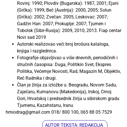
Rovinj: 1990; Plovdiv (Bugarska): 1987, 2001; Ejani
(Grčka): 1999; Beč (Austrija): 2000, 2005; Solun
(Grčka): 2002; Zvečan: 2005; Leskovac: 2007;
Gadžin Han: 2007; Prokuplje: 2007; Tjumen i
Tobolsk (Sibir-Rusija): 2009, 2010, 2013. Fiap centar
Novi sad 2019
Autorski realizovao veći broj brošura kataloga,
knjiga i razglednica.
Fotografije objavljivao u više dnevnih, periodičnih i
stručnih časopisa: Duga, Politikin Svet, Ekspres
Politika, Večernje Novosti, Rad, Magazin M, Objektiv,
Reč Radnika i drugi.
Član je žirija za izložbe u: Beogradu, Novom Sadu,
Zaječaru, Kumanovu (Makedonija), Irskoj, Crnoj
Gori, Hrvatskoj i predsednik žirija u sibirskom gradu
Tjumenu, Kazahstanu, Iranu
hmiodrag@gmail.com 018/ 800 100, 065 88 05 7529
AUTOR TEKSTA: REDAKCIJA