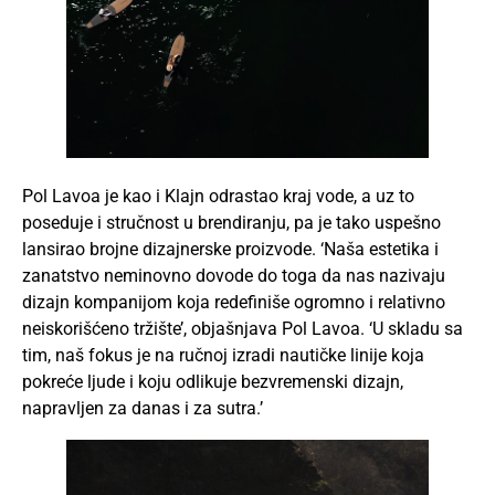
Pol Lavoa je kao i Klajn odrastao kraj vode, a uz to
poseduje i stručnost u brendiranju, pa je tako uspešno
lansirao brojne dizajnerske proizvode. ‘Naša estetika i
zanatstvo neminovno dovode do toga da nas nazivaju
dizajn kompanijom koja redefiniše ogromno i relativno
neiskorišćeno tržište’, objašnjava Pol Lavoa. ‘U skladu sa
tim, naš fokus je na ručnoj izradi nautičke linije koja
pokreće ljude i koju odlikuje bezvremenski dizajn,
napravljen za danas i za sutra.’