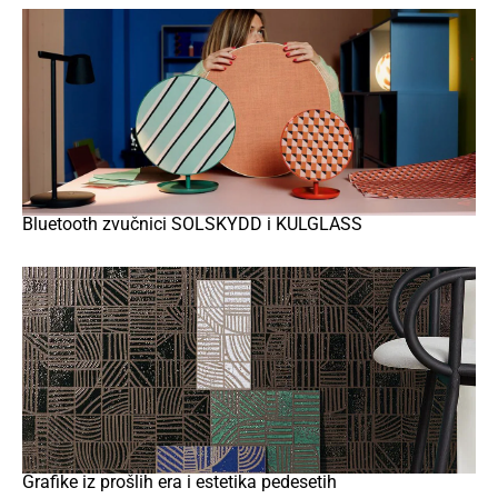
Bluetooth zvučnici SOLSKYDD i KULGLASS
Grafike iz prošlih era i estetika pedesetih