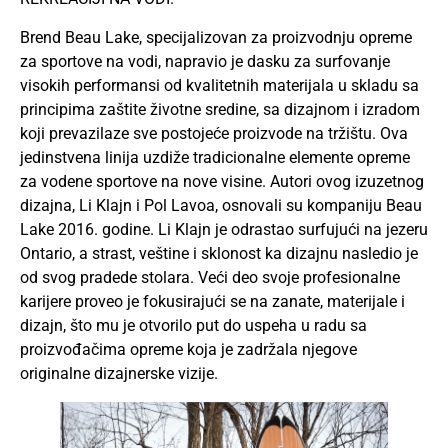
Brend Beau Lake, specijalizovan za proizvodnju opreme
za sportove na vodi, napravio je dasku za surfovanje
visokih performansi od kvalitetnih materijala u skladu sa
principima zaštite životne sredine, sa dizajnom i izradom
koji prevazilaze sve postojeće proizvode na tržištu. Ova
jedinstvena linija uzdiže tradicionalne elemente opreme
za vodene sportove na nove visine. Autori ovog izuzetnog
dizajna, Li Klajn i Pol Lavoa, osnovali su kompaniju Beau
Lake 2016. godine. Li Klajn je odrastao surfujući na jezeru
Ontario, a strast, veštine i sklonost ka dizajnu nasledio je
od svog pradede stolara. Veći deo svoje profesionalne
karijere proveo je fokusirajući se na zanate, materijale i
dizajn, što mu je otvorilo put do uspeha u radu sa
proizvođačima opreme koja je zadržala njegove
originalne dizajnerske vizije.