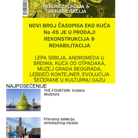
NAJPOSEĆENIJE
THE FOUNTAIN: Vodena
skulptura
Primarna selekcija
ambalažnog otpada