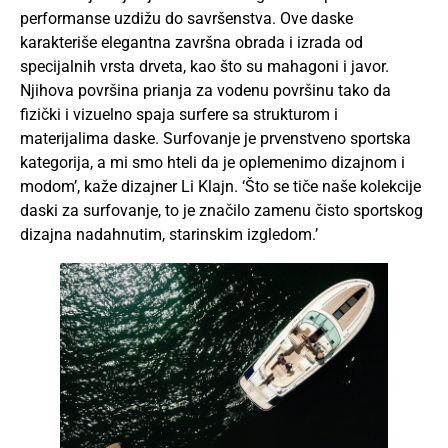
performanse uzdižu do savršenstva. Ove daske
karakteriše elegantna završna obrada i izrada od
specijalnih vrsta drveta, kao što su mahagoni i javor.
Njihova površina prianja za vodenu površinu tako da
fizički i vizuelno spaja surfere sa strukturom i
materijalima daske. Surfovanje je prvenstveno sportska
kategorija, a mi smo hteli da je oplemenimo dizajnom i
modom’, kaže dizajner Li Klajn. ‘Što se tiče naše kolekcije
daski za surfovanje, to je značilo zamenu čisto sportskog
dizajna nadahnutim, starinskim izgledom.’