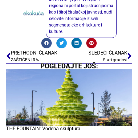
regionalni portal koji stručnjacima
kao i široj čitalačkoj javnosti, nudi
celovite informacije iz svih
segmenata eko arhitekture i
kulture.
PRETHODNI ČLANAK
SLEDEĆI ČLANAK
ZAŠTIĆENI RAJ
Stari gradovi
POGLEDAJTE JOŠ:
THE FOUNTAIN: Vodena skulptura