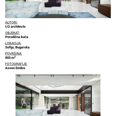
AUTORI:
I/O architects
OBJEKAT:
Porodična kuća
LOKACIJA:
Sofija, Bugarska
POVRŠINA:
2
805 m
FOTOGRAFIJE:
Assen Emilov