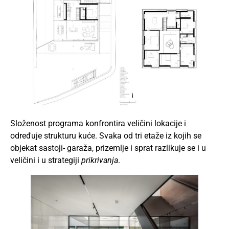
Složenost programa konfrontira veličini lokacije i
određuje strukturu kuće. Svaka od tri etaže iz kojih se
objekat sastoji- garaža, prizemlje i sprat razlikuje se i u
veličini i u strategiji
prikrivanja
.