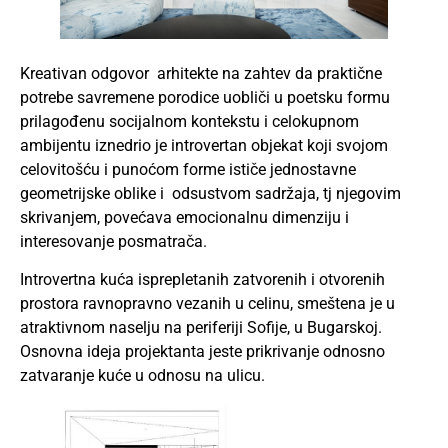
Kreativan odgovor arhitekte na zahtev da praktične
potrebe savremene porodice uobliči u poetsku formu
prilagođenu socijalnom kontekstu i celokupnom
ambijentu iznedrio je introvertan objekat koji svojom
celovitošću i punoćom forme ističe jednostavne
geometrijske oblike i odsustvom sadržaja, tj njegovim
skrivanjem, povećava emocionalnu dimenziju i
interesovanje posmatrača.
Introvertna kuća isprepletanih zatvorenih i otvorenih
prostora ravnopravno vezanih u celinu, smeštena je u
atraktivnom naselju na periferiji Sofije, u Bugarskoj.
Osnovna ideja projektanta jeste prikrivanje odnosno
zatvaranje kuće u odnosu na ulicu.