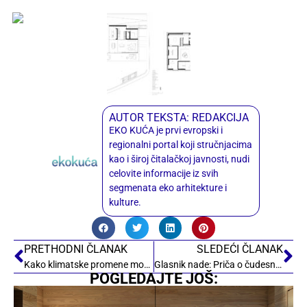
AUTOR TEKSTA: REDAKCIJA
EKO KUĆA je prvi evropski i
regionalni portal koji stručnjacima
kao i široj čitalačkoj javnosti, nudi
celovite informacije iz svih
segmenata eko arhitekture i
kulture.
PRETHODNI ČLANAK
SLEDEĆI ČLANAK
Kako klimatske promene mogu da utiču na buduće pandemije?
Glasnik nade: Priča o čudesnim stablima koja su preživela pad atomske bombe
POGLEDAJTE JOŠ: