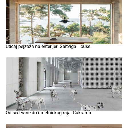
Uticaj pejzaža na enterijer: Saltviga House
Od šećerane do umetničkog raja: Cukrarna