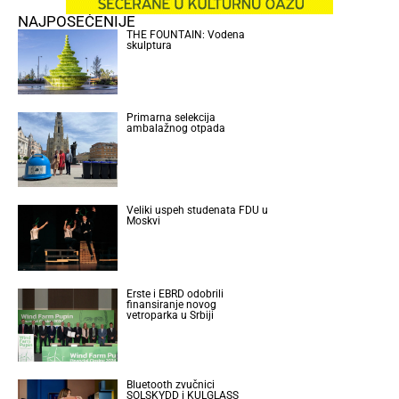
NAJPOSEĆENIJE
THE FOUNTAIN: Vodena
skulptura
Primarna selekcija
ambalažnog otpada
Veliki uspeh studenata FDU u
Moskvi
Erste i EBRD odobrili
finansiranje novog
vetroparka u Srbiji
Bluetooth zvučnici
SOLSKYDD i KULGLASS