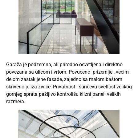
Garaža je podzemna, ali prirodno osvetljena i direktno
povezana sa ulicom i vrtom. Povučeno prizemlje , većim
delom zastakljene fasade, zajedno sa malom baštom
skriveno je iza živice. Privatnost i sunčevu svetlost velikog
gornjeg sprata pažljivo kontrolišu klizni paneli velikih
razmera.